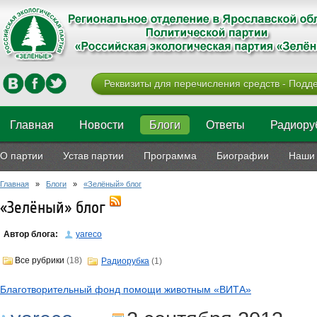
Реквизиты для перечисления средств - Подде
Главная
Новости
Блоги
Ответы
Радиору
О партии
Устав партии
Программа
Биографии
Наши 
Главная
»
Блоги
»
«Зелёный» блог
«Зелёный» блог
Автор блога:
yareco
Все рубрики
(18)
Радиорубка
(1)
Благотворительный фонд помощи животным «ВИТА»