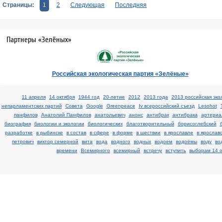
Страницы:
1
2
Следующая
Последняя
Партнеры «Зелёных»
Российская экологическая партия «Зелёные»
11 апреля
14 октября
1944 год
20-летие
2012
2013 года
2013 российская эко
непарламентских партий
Cовета
Google
Greenpeace
Iv всероссийский съезд
Lesohot
панфилов
Анатолий Панфилов
анатольевич
анонс
антибрак
антибрака
артериа
биография
биологии и экологии
биологических
благотворительный
борисоглебский
разработке
в рыбинске
в состав
в сфере
в форме
в шествии
в ярославле
в ярослав
петрович
виктор семерной
вита
вода
водного
водных
водоем
водоёмы
воду
во
времени
Всемирного
всемирный
встречу
вступить
выборам 14 о