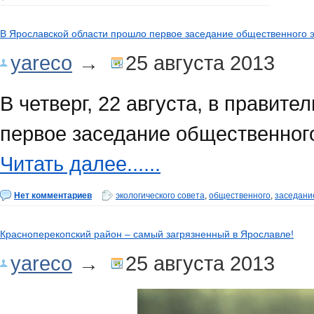
В Ярославской области прошло первое заседание общественного э
yareco
→
25 августа 2013
В четверг, 22 августа, в правит
первое заседание общественного
Читать далее......
Нет комментариев
экологического совета
,
общественного
,
заседани
Красноперекопский район – самый загрязненный в Ярославле!
yareco
→
25 августа 2013