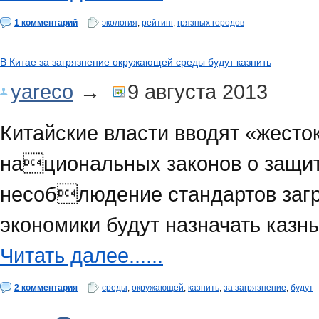
1 комментарий
экология
,
рейтинг
,
грязных городов
В Китае за загрязнение окружающей среды будут казнить
yareco
→
9 августа 2013
Китайские власти вводят «жесто
национальных законов о защит
несоблюдение стандартов заг
экономики будут назначать казнь
Читать далее......
2 комментария
среды
,
окружающей
,
казнить
,
за загрязнение
,
будут