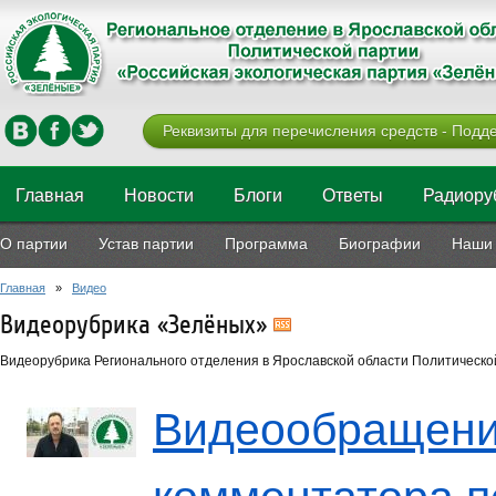
Реквизиты для перечисления средств - Подде
Главная
Новости
Блоги
Ответы
Радиору
О партии
Устав партии
Программа
Биографии
Наши 
Главная
»
Видео
Видеорубрика «Зелёных»
Видеорубрика Регионального отделения в Ярославской области Политической
Видеообращени