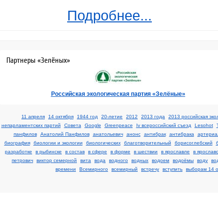
Подробнее...
Партнеры «Зелёных»
Российская экологическая партия «Зелёные»
11 апреля
14 октября
1944 год
20-летие
2012
2013 года
2013 российская эко
непарламентских партий
Cовета
Google
Greenpeace
Iv всероссийский съезд
Lesohot
панфилов
Анатолий Панфилов
анатольевич
анонс
антибрак
антибрака
артериа
биография
биологии и экологии
биологических
благотворительный
борисоглебский
разработке
в рыбинске
в состав
в сфере
в форме
в шествии
в ярославле
в ярослав
петрович
виктор семерной
вита
вода
водного
водных
водоем
водоёмы
воду
во
времени
Всемирного
всемирный
встречу
вступить
выборам 14 о