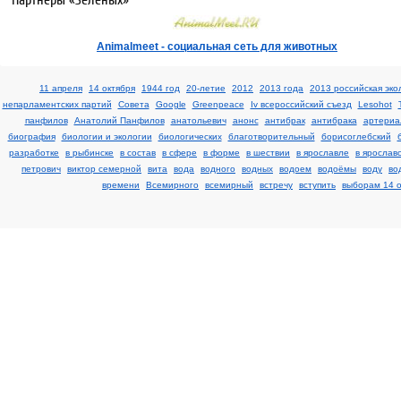
Партнеры «Зелёных»
Аnimalmeet - cоциальная сеть для животных
11 апреля
14 октября
1944 год
20-летие
2012
2013 года
2013 российская эко
непарламентских партий
Cовета
Google
Greenpeace
Iv всероссийский съезд
Lesohot
панфилов
Анатолий Панфилов
анатольевич
анонс
антибрак
антибрака
артериа
биография
биологии и экологии
биологических
благотворительный
борисоглебский
разработке
в рыбинске
в состав
в сфере
в форме
в шествии
в ярославле
в ярослав
петрович
виктор семерной
вита
вода
водного
водных
водоем
водоёмы
воду
во
времени
Всемирного
всемирный
встречу
вступить
выборам 14 о