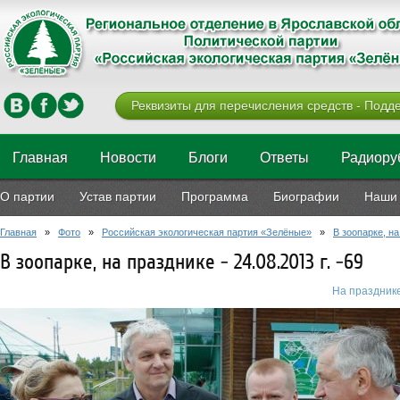
Реквизиты для перечисления средств - Подде
Главная
Новости
Блоги
Ответы
Радиору
О партии
Устав партии
Программа
Биографии
Наши 
Главная
»
Фото
»
Российская экологическая партия «Зелёные»
»
В зоопарке, на
В зоопарке, на празднике - 24.08.2013 г. -69
На празднике