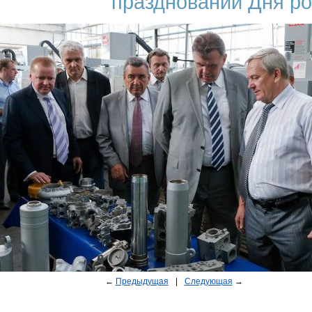
праздновании Дня р
←
Предыдущая
|
Следующая
→