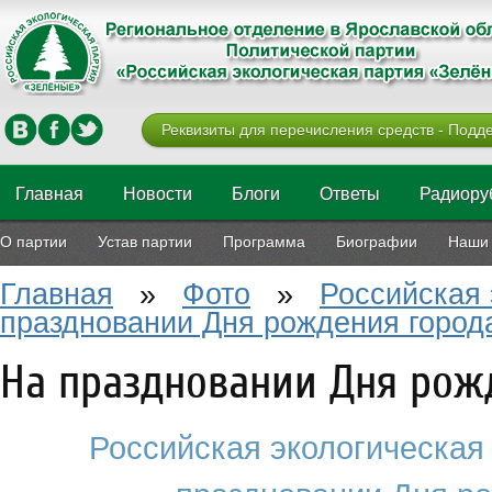
Реквизиты для перечисления средств - Подде
Главная
Новости
Блоги
Ответы
Радиору
О партии
Устав партии
Программа
Биографии
Наши 
Главная
»
Фото
»
Российская 
праздновании Дня рождения город
На праздновании Дня рож
Российская экологическая