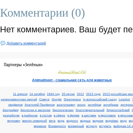
Комментарии (0)
Нет комментариев. Ваш будет п
Добавить комментарий
Партнеры «Зелёных»
Аnimalmeet - cоциальная сеть для животных
11 апреля
14 октября
1944 год
20-летие
2012
2013 года
2013 российская эко
непарламентских партий
Cовета
Google
Greenpeace
Iv всероссийский съезд
Lesohot
панфилов
Анатолий Панфилов
анатольевич
анонс
антибрак
антибрака
артериа
биография
биологии и экологии
биологических
благотворительный
борисоглебский
разработке
в рыбинске
в состав
в сфере
в форме
в шествии
в ярославле
в ярослав
петрович
виктор семерной
вита
вода
водного
водных
водоем
водоёмы
воду
во
времени
Всемирного
всемирный
встречу
вступить
выборам 14 о