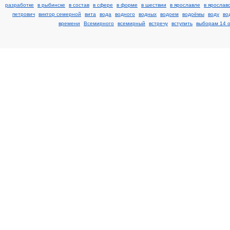
разработке
в рыбинске
в состав
в сфере
в форме
в шествии
в ярославле
в ярослав
петрович
виктор семерной
вита
вода
водного
водных
водоем
водоёмы
воду
во
времени
Всемирного
всемирный
встречу
вступить
выборам 14 о