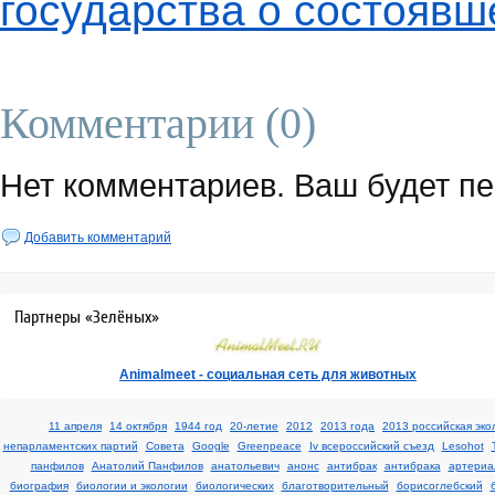
государства о состояв
Комментарии (0)
Нет комментариев. Ваш будет п
Добавить комментарий
Партнеры «Зелёных»
Аnimalmeet - cоциальная сеть для животных
11 апреля
14 октября
1944 год
20-летие
2012
2013 года
2013 российская эко
непарламентских партий
Cовета
Google
Greenpeace
Iv всероссийский съезд
Lesohot
панфилов
Анатолий Панфилов
анатольевич
анонс
антибрак
антибрака
артериа
биография
биологии и экологии
биологических
благотворительный
борисоглебский