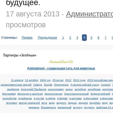
будущее.
17 августа 2013 -
Администрат
просмотров
Страницы:
Первая
Предыдущая
1
2
3
4
5
6
7
Партнеры «Зелёных»
Аnimalmeet - cоциальная сеть для животных
11 апреля
14 октября
1944 год
20-летие
2012
2013 года
2013 российская эко
непарламентских партий
Cовета
Google
Greenpeace
Iv всероссийский съезд
Lesohot
панфилов
Анатолий Панфилов
анатольевич
анонс
антибрак
антибрака
артериа
биография
биологии и экологии
биологических
благотворительный
борисоглебский
разработке
в рыбинске
в состав
в сфере
в форме
в шествии
в ярославле
в ярослав
петрович
виктор семерной
вита
вода
водного
водных
водоем
водоёмы
воду
во
времени
Всемирного
всемирный
встречу
вступить
выборам 14 о