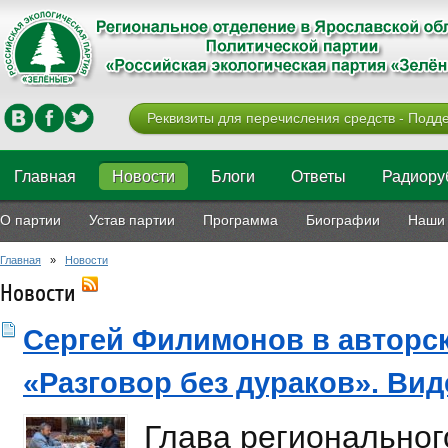
Реквизиты для перечисления средств - Подде
Главная
Новости
Блоги
Ответы
Радиору
О партии
Устав партии
Программа
Биографии
Наши 
Главная
»
Новости
Новости
Сергей Филимонов в авторс
«Разговор без дураков». Вид
Глава региональног