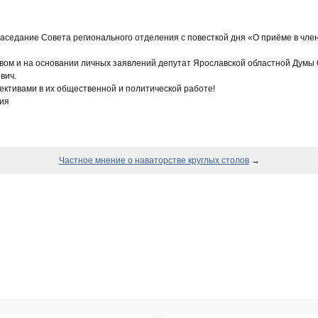
заседание Совета регионального отделения с повесткой дня «О приёме в чле
авом и на основании личных заявлений депутат Ярославской областной Думы
вич.
ктивами в их общественной и политической работе!
ия
Частное мнение о наваторстве круглых столов
→