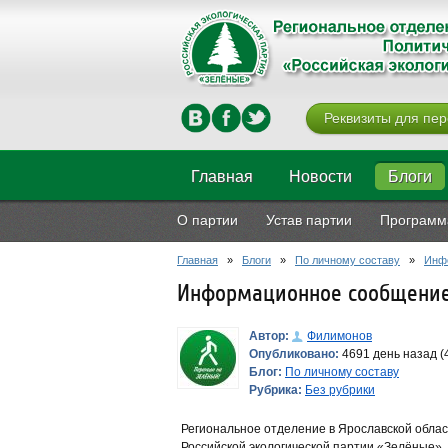
Реквизиты для пер
Главная
Новости
Блоги
О партии
Устав партии
Программ
Главная
»
Блоги
»
По личному составу
»
Инфо
Информационное сообщение 
Автор:
Филимонов
Опубликовано:
4691 день назад (
Блог:
По личному составу
Рубрика:
Без рубрики
Региональное отделение в Ярославской обла
Российской экологической партии «Зелёные»