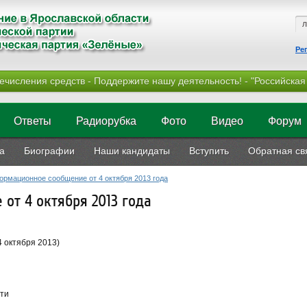
Ре
ечисления средств - Поддержите нашу деятельность! - "Российская
Ответы
Радиорубка
Фото
Видео
Форум
а
Биографии
Наши кандидаты
Вступить
Обратная св
рмационное сообщение от 4 октября 2013 года
от 4 октября 2013 года
4 октября 2013)
сти